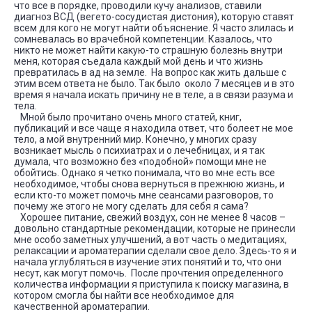
что все в порядке, проводили кучу анализов, ставили
диагноз ВСД (вегето-сосудистая дистония), которую ставят
всем для кого не могут найти объяснение. Я часто злилась и
сомневалась во врачебной компетенции. Казалось, что
никто не может найти какую-то страшную болезнь внутри
меня, которая съедала каждый мой день и что жизнь
превратилась в ад на земле. На вопрос как жить дальше с
этим всем ответа не было. Так было около 7 месяцев и в это
время я начала искать причину не в теле, а в связи разума и
тела.
Мной было прочитано очень много статей, книг,
публикаций и все чаще я находила ответ, что болеет не мое
тело, а мой внутренний мир. Конечно, у многих сразу
возникает мысль о психиатрах и о лечебницах, и я так
думала, что возможно без «подобной» помощи мне не
обойтись. Однако я четко понимала, что во мне есть все
необходимое, чтобы снова вернуться в прежнюю жизнь, и
если кто-то может помочь мне сеансами разговоров, то
почему же этого не могу сделать для себя я сама?
Хорошее питание, свежий воздух, сон не менее 8 часов –
довольно стандартные рекомендации, которые не принесли
мне особо заметных улучшений, а вот часть о медитациях,
релаксации и ароматерапии сделали свое дело. Здесь-то я и
начала углубляться в изучение этих понятий и то, что они
несут, как могут помочь. После прочтения определенного
количества информации я приступила к поиску магазина, в
котором смогла бы найти все необходимое для
качественной ароматерапии.