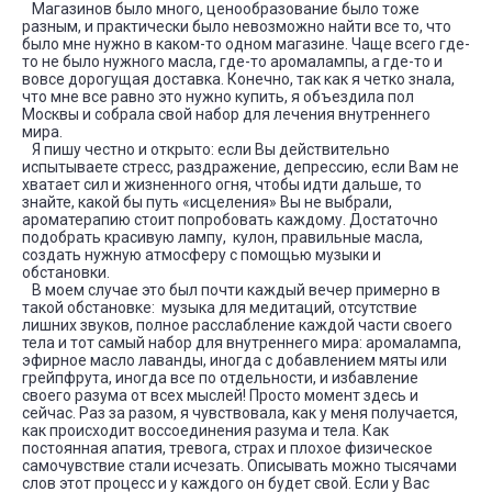
Магазинов было много, ценообразование было тоже
разным, и практически было невозможно найти все то, что
было мне нужно в каком-то одном магазине. Чаще всего где-
то не было нужного масла, где-то аромалампы, а где-то и
вовсе дорогущая доставка. Конечно, так как я четко знала,
что мне все равно это нужно купить, я объездила пол
Москвы и собрала свой набор для лечения внутреннего
мира.
Я пишу честно и открыто: если Вы действительно
испытываете стресс, раздражение, депрессию, если Вам не
хватает сил и жизненного огня, чтобы идти дальше, то
знайте, какой бы путь «исцеления» Вы не выбрали,
ароматерапию стоит попробовать каждому. Достаточно
подобрать красивую лампу, кулон, правильные масла,
создать нужную атмосферу с помощью музыки и
обстановки.
В моем случае это был почти каждый вечер примерно в
такой обстановке: музыка для медитаций, отсутствие
лишних звуков, полное расслабление каждой части своего
тела и тот самый набор для внутреннего мира: аромалампа,
эфирное масло лаванды, иногда с добавлением мяты или
грейпфрута, иногда все по отдельности, и избавление
своего разума от всех мыслей! Просто момент здесь и
сейчас. Раз за разом, я чувствовала, как у меня получается,
как происходит воссоединения разума и тела. Как
постоянная апатия, тревога, страх и плохое физическое
самочувствие стали исчезать. Описывать можно тысячами
слов этот процесс и у каждого он будет свой. Если у Вас