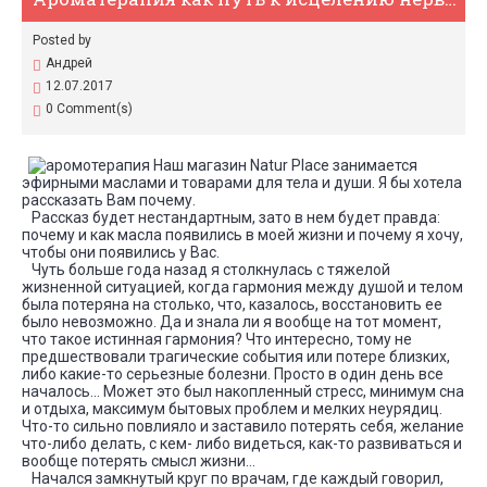
Posted by
Андрей
12.07.2017
0 Comment(s)
Наш магазин Natur Place занимается
эфирными маслами и товарами для тела и души. Я бы хотела
рассказать Вам почему.
Рассказ будет нестандартным, зато в нем будет правда:
почему и как масла появились в моей жизни и почему я хочу,
чтобы они появились у Вас.
Чуть больше года назад я столкнулась с тяжелой
жизненной ситуацией, когда гармония между душой и телом
была потеряна на столько, что, казалось, восстановить ее
было невозможно. Да и знала ли я вообще на тот момент,
что такое истинная гармония? Что интересно, тому не
предшествовали трагические события или потере близких,
либо какие-то серьезные болезни. Просто в один день все
началось… Может это был накопленный стресс, минимум сна
и отдыха, максимум бытовых проблем и мелких неурядиц.
Что-то сильно повлияло и заставило потерять себя, желание
что-либо делать, с кем- либо видеться, как-то развиваться и
вообще потерять смысл жизни…
Начался замкнутый круг по врачам, где каждый говорил,