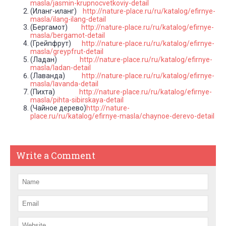
masla/jasmin-krupnocvetkoviy-detail
(Иланг-иланг)
http://nature-place.ru/ru/katalog/efirnye-
masla/ilang-ilang-detail
(Бергамот)
http://nature-place.ru/ru/katalog/efirnye-
masla/bergamot-detail
(Грейпфрут)
http://nature-place.ru/ru/katalog/efirnye-
masla/greypfrut-detail
(Ладан)
http://nature-place.ru/ru/katalog/efirnye-
masla/ladan-detail
(Лаванда)
http://nature-place.ru/ru/katalog/efirnye-
masla/lavanda-detail
(Пихта)
http://nature-place.ru/ru/katalog/efirnye-
masla/pihta-sibirskaya-detail
(Чайное дерево)
http://nature-
place.ru/ru/katalog/efirnye-masla/chaynoe-derevo-detail
Write a Comment