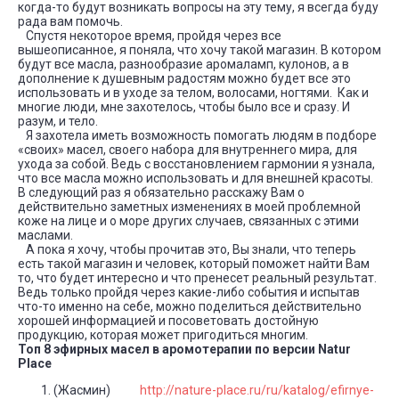
когда-то будут возникать вопросы на эту тему, я всегда буду
рада вам помочь.
Спустя некоторое время, пройдя через все
вышеописанное, я поняла, что хочу такой магазин. В котором
будут все масла, разнообразие аромаламп, кулонов, а в
дополнение к душевным радостям можно будет все это
использовать и в уходе за телом, волосами, ногтями. Как и
многие люди, мне захотелось, чтобы было все и сразу. И
разум, и тело.
Я захотела иметь возможность помогать людям в подборе
«своих» масел, своего набора для внутреннего мира, для
ухода за собой. Ведь с восстановлением гармонии я узнала,
что все масла можно использовать и для внешней красоты.
В следующий раз я обязательно расскажу Вам о
действительно заметных изменениях в моей проблемной
коже на лице и о море других случаев, связанных с этими
маслами.
А пока я хочу, чтобы прочитав это, Вы знали, что теперь
есть такой магазин и человек, который поможет найти Вам
то, что будет интересно и что пренесет реальный результат.
Ведь только пройдя через какие-либо события и испытав
что-то именно на себе, можно поделиться действительно
хорошей информацией и посоветовать достойную
продукцию, которая может пригодиться многим.
Топ 8 эфирных масел в аромотерапии по версии Natur
Place
(Жасмин)
http://nature-place.ru/ru/katalog/efirnye-