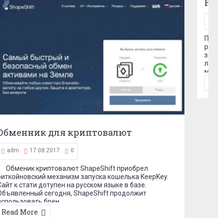
Ароматерапия как путь к исцелению нервной системы
Андрей
12.07.2017
0
Наш магазин Natur Place занимается эфирными
маслами и товарами для тела и души. Я бы хотела
рассказать Вам почему. Рассказ будет
нестандартным, зато в нем будет правда: почему и как
масла появил...
Read More