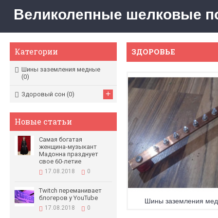
Великолепные шелковые под
Категории
ЗДОРОВЬЕ
Шины заземления медные
(0)
+
Здоровый сон
(0)
Новые статьи
Самая богатая
женщина-музыкант
Мадонна празднует
свое 60-летие
17.08.2018
0
Twitch переманивает
блогеров у YouTube
Шины заземления ме
17.08.2018
0