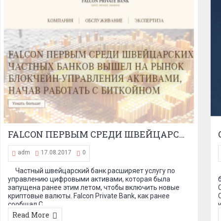
Рабочая группа в законодательном органе России задерживает работу над законопроектом о легализации криптовалюты
adm
16.08.2017
0
По словам одной из редакционных коллективов,
рабочая группа в законодательном органе России
задерживает работу над законопроектом о
легализации криптовалюты. Говоря с российским
медиа-источником Inves...
Read More