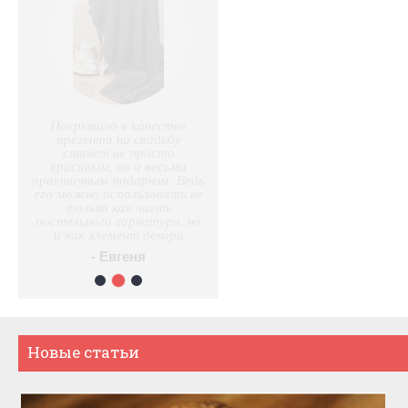
Покрывало в качестве
презента на свадьбу
станет не просто
красивым, но и весьма
практичным подарком. Ведь
его можно использовать не
только как часть
постельного гарнитура, но
и как элемент декора
- Евгеня
2
1
3
Новые статьи