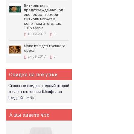
Биткойн цена
предупреждение: Топ
экономист говорит
Биткойн может в
конечном итоге, как
Tulip Mania
19.12.2017
0
Мука из ядер грецкого
ореха
24.09.2017
0
Скидка на покупки
Сезонные скидки, каджый второй
товар в категории
Шкафы
со
скидкой - 20%.
А вы знаете что