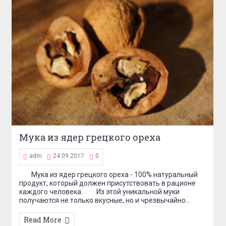
Обменник для криптовалют
adm
17.08.2017
0
Обменик криптовалют ShapeShift приобрел
биткойновский механизм запуска кошелька KeepKey.
Сайт к стати дотупен на русском языке в базе.
Объявленный сегодня, ShapeShift продолжит
использовать брен...
Read More