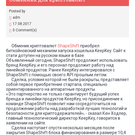
Posted by
adm
17.08.2017
0 Comment(s)
Обменик криптовалют
ShapeShift
приобрел
биткойновский механизм запуска кошелька KeepKey. Сайт к
стати дотупен на русском языке в базе.
Объявленный сегодня, ShapeShift продолжит использовать
бренд KeepKey, и его персонал продолжит работу над
линейкой продуктов. Ранее KeepKey интегрировался с
ShapeShift с помощью своего API прошлым летом.
Сделка, условия которой не были раскрыты, представляет
собой первое приобретение стартапа, специально
ориентированного на аппаратные продукты.
«Это партнерство не только гарантирует будущий успех
бренда и линейки продуктов KeepKey, но присоединение к
команде ShapeShift позволит нам сосредоточиться на
продолжении работы над разработкой лучших технологий и
безопасности для криптодержателей», - сказал Кен Ходлер,
главный технологический директор KeepKey, говорится в
заявлении на сайте.
Сделка наступает спустя несколько месяцев после
закрытия ShapeShift блока финансирования в размере 10,4